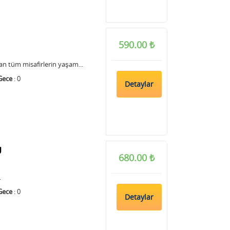
590.00 ₺
an tüm misafirlerin yaşam...
Gece
: 0
Detaylar
U
680.00 ₺
.
Gece
: 0
Detaylar