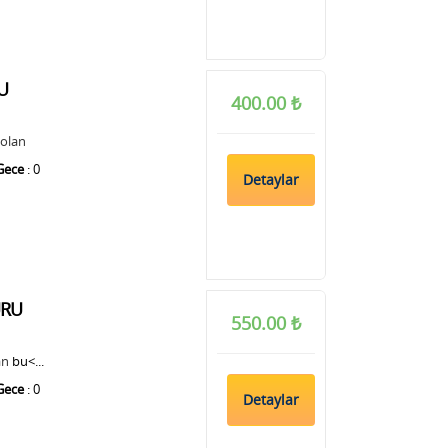
U
400.00 ₺
 olan
Gece
: 0
Detaylar
URU
550.00 ₺
an
bu<...
Gece
: 0
Detaylar