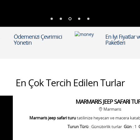
Ödemenizi Çevrimici
En İyi Fiyatlar v
Yönetin
Paketleri
En Çok Tercih Edilen Turlar
MARMARİS JEEP SAFARİ TU
Marmaris
Marmaris jeep safari turu
tatilinize heyecan ve macera katabil
Turun Türü
: Günübirlik turlar
Gün
: 1