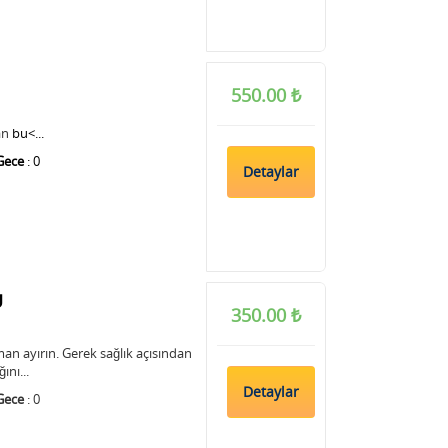
550.00 ₺
an
bu<...
Gece
: 0
Detaylar
U
350.00 ₺
man ayırın. Gerek sağlık açısından
nı...
Detaylar
Gece
: 0