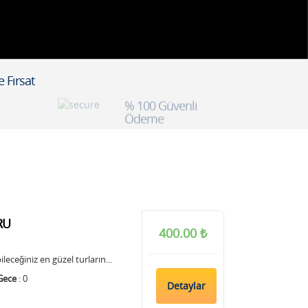
e Fırsat
% 100 Güvenli
Ödeme
RU
400.00 ₺
eceğiniz en güzel turların...
Gece
: 0
Detaylar