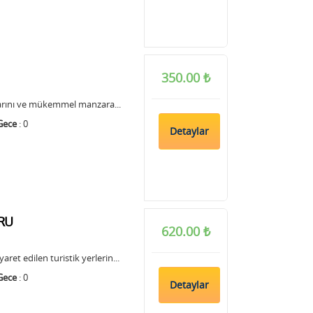
350.00 ₺
larını ve mükemmel manzara...
Gece
: 0
Detaylar
RU
620.00 ₺
yaret edilen turistik yerlerin...
Gece
: 0
Detaylar