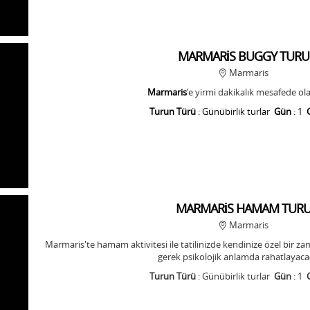
MARMARİS BUGGY TURU
Marmaris
Marmaris
’e yirmi dakikalık mesafede ol
Turun Türü
: Günübirlik turlar
Gün
: 1
MARMARİS HAMAM TUR
Marmaris
Marmaris'te hamam aktivitesi ile tatilinizde kendinize özel bir za
gerek psikolojik anlamda rahatlayacağı
Turun Türü
: Günübirlik turlar
Gün
: 1